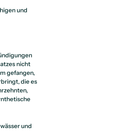
ähigen und
nkündigungen
satzes nicht
em gefangen,
ringt, die es
hrzehnten,
ynthetische
Gewässer und