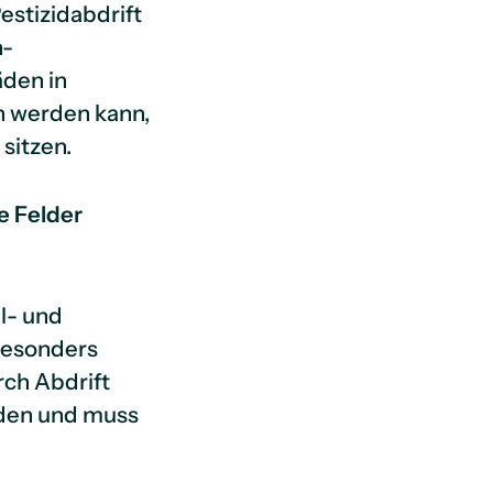
estizidabdrift
h-
äden in
n werden kann,
sitzen.
e Felder
il- und
besonders
rch Abdrift
rden und muss