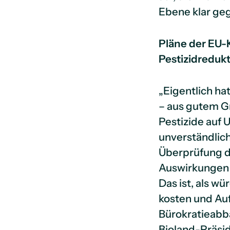
Ebene klar geg
Pläne der EU-
Pestizidreduk
„Eigentlich ha
– aus gutem G
Pestizide auf 
unverständlich
Überprüfung di
Auswirkungen 
Das ist, als w
kosten und Auf
Bürokratieabb
Bioland-Präsid