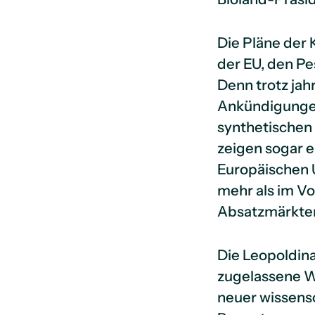
Die Pläne der
der EU, den Pe
Denn trotz jah
Ankündigungen
synthetischen 
zeigen sogar e
Europäischen U
mehr als im Vo
Absatzmärkten 
Die Leopoldina
zugelassene Wi
neuer wissensc