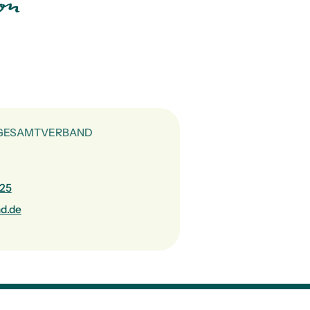
on
 GESAMTVERBAND
-25
d.de