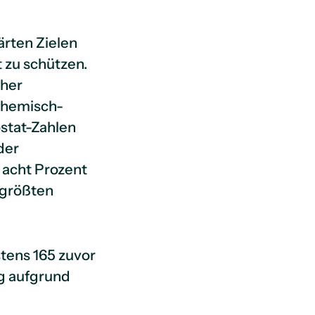
ärten Zielen
t zu schützen.
cher
chemisch-
ostat-Zahlen
der
 acht Prozent
 größten
tens 165 zuvor
ig aufgrund