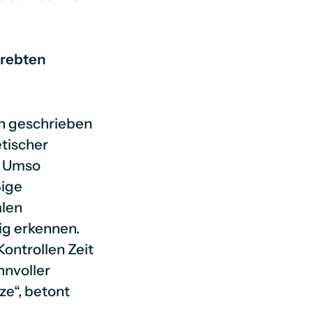
trebten
en geschrieben
tischer
. Umso
ßige
alen
ig erkennen.
Kontrollen Zeit
nnvoller
ze“, betont