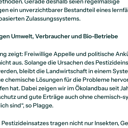
thoden. Gerade deshalb seien regelmäßige
n ein unverzichtbarer Bestandteil eines lernf
basierten Zulassungssystems.
ragen Umwelt, Verbraucher und Bio-Betriebe
ng zeigt: Freiwillige Appelle und politische A
 nicht aus. Solange die Ursachen des Pestizidein
rden, bleibt die Landwirtschaft in einem Syst
e chemische Lösungen für die Probleme hervorb
fen hat. Dabei zeigen wir im Ökolandbau seit Ja
schutz und gute Erträge auch ohne chemisch-s
ich sind“, so Plagge.
 Pestizideinsatzes tragen nicht nur Insekten, 