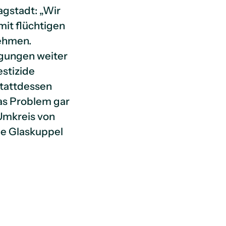
agstadt: „Wir
mit flüchtigen
nehmen.
igungen weiter
stizide
Stattdessen
das Problem gar
 Umkreis von
ne Glaskuppel