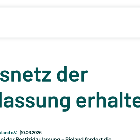
snetz der
lassung erhalt
oland e.V.
10.06.2026
 der Pestizidzulassung – Bioland fordert die