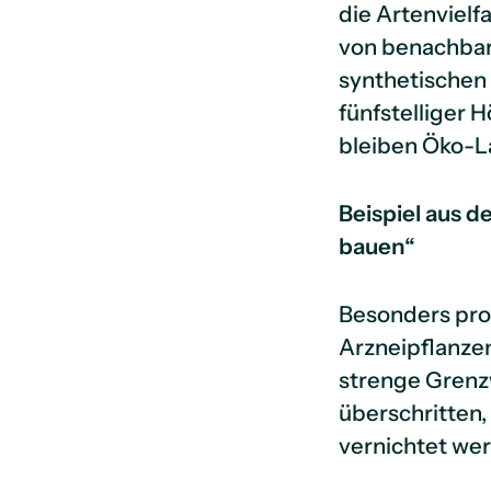
die Artenvielf
von benachbar
synthetischen 
fünfstelliger 
bleiben Öko-La
Beispiel aus d
bauen“
Besonders prob
Arzneipflanze
strenge Grenz
überschritten,
vernichtet we