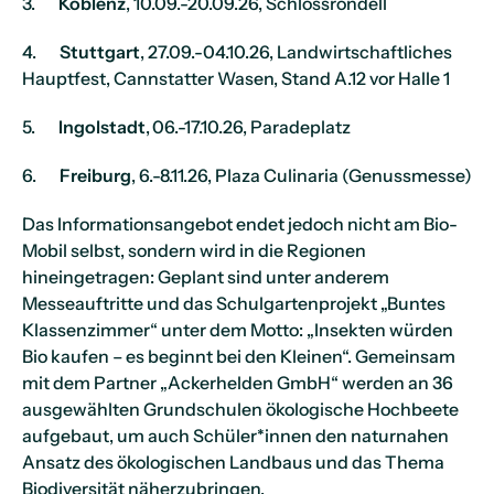
3.
Koblenz
, 10.09.-20.09.26, Schlossrondell
4.
Stuttgart
, 27.09.-04.10.26, Landwirtschaftliches
Hauptfest, Cannstatter Wasen, Stand A.12 vor Halle 1
5.
Ingolstadt
, 06.-17.10.26, Paradeplatz
6.
Freiburg
, 6.-8.11.26, Plaza Culinaria (Genussmesse)
Das Informationsangebot endet jedoch nicht am Bio-
Mobil selbst, sondern wird in die Regionen
hineingetragen: Geplant sind unter anderem
Messeauftritte und das Schulgartenprojekt „Buntes
Klassenzimmer“ unter dem Motto: „Insekten würden
Bio kaufen – es beginnt bei den Kleinen“. Gemeinsam
mit dem Partner „Ackerhelden GmbH“ werden an 36
ausgewählten Grundschulen ökologische Hochbeete
aufgebaut, um auch Schüler*innen den naturnahen
Ansatz des ökologischen Landbaus und das Thema
Biodiversität näherzubringen.