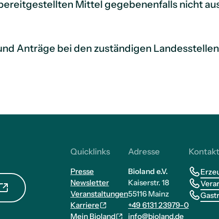
e bereitgestellten Mittel gegebenenfalls nicht a
und Anträge bei den zuständigen Landesstellen
Quicklinks
Adresse
Kontak
Presse
Bioland e.V.
Erze
Newsletter
Kaiserstr. 18
Vera
Veranstaltungen
55116 Mainz
Gast
Karriere
+49 6131 23979-0
Mein Bioland
info@bioland.de