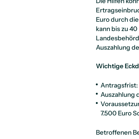
Die Hilfen kön
Ertragseinbru
Euro durch di
kann bis zu 40
Landesbehörde
Auszahlung de
Wichtige Eckd
Antragsfrist:
Auszahlung de
Voraussetzun
7.500 Euro 
Betroffenen Be