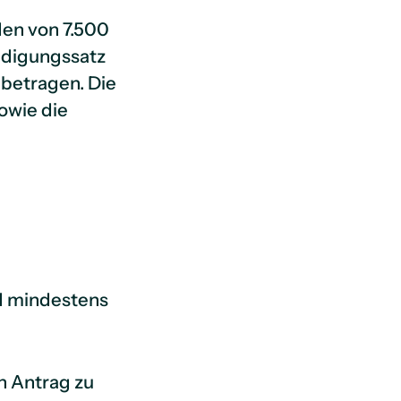
den von 7.500
ädigungssatz
 betragen. Die
owie die
d mindestens
n Antrag zu