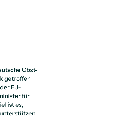
deutsche Obst-
rk getroffen
 der EU-
inister für
l ist es,
 unterstützen.